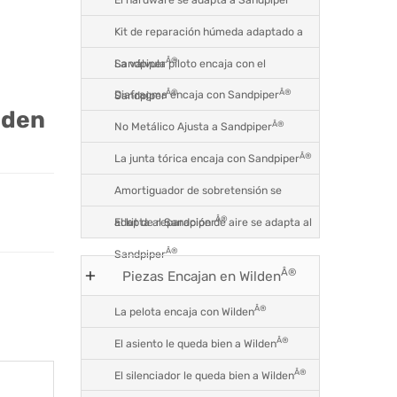
Kit de reparación húmeda adaptado a
Â®
La válvula piloto encaja con el
Sandpiper
Â®
Â®
Diafragma encaja con Sandpiper
Sandpiper
lden
Â®
No Metálico Ajusta a Sandpiper
Â®
La junta tórica encaja con Sandpiper
Amortiguador de sobretensión se
Â®
El kit de reparación de aire se adapta al
adapta al Sandpiper
Â®
Sandpiper
Â®
Piezas Encajan en Wilden
Â®
La pelota encaja con Wilden
Â®
El asiento le queda bien a Wilden
Â®
El silenciador le queda bien a Wilden