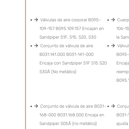
Válvulas de aire corporal B095-
Cuerp
109-157 B095.109.157 Encajan en
106-15
Sandpiper S1F, S15, S20, S30
la San
Conjunto de válvula de aire
Válvul
B031.141.000 B031-141-000
B095-
Encaja con Sandpiper S1F S15 S20
Encaj
S30Â (No metálico)
reemp
B095.
Conjunto de válvula de aire B031-
Conjun
168-000 B031.168.000 Encaja en
B031-
Sandpiper S05Â (no metálico)
ajusta