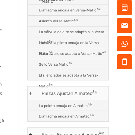
Matic
Â®
Diafragma encaja en Versa-Matic
-
Â®
Asiento Versa-Matic
on
La válvula de aire se adapta a la Versa-
Â®
La válvula piloto encaja en la Versa-
Matic
Â®
Â®
El hardware se adapta a Versa-Matic
Matic
Â®
Sello Versa Matic
Â
-
El silenciador se adapta a la Versa-
n
Â®
Matic
Â®
no
Piezas Ajustan Almatec
Â®
La pelota encaja en Almatec
Â®
Diafragma encaja en Almatec
ja
Â®
Piezas Encajan en Blagdon