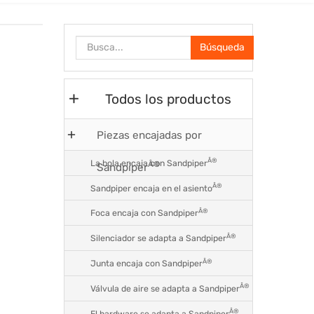
Búsqueda
Todos los productos
Piezas encajadas por
Â®
La bola encaja con Sandpiper
Â®
Sandpiper
Â®
Sandpiper encaja en el asiento
Â®
Foca encaja con Sandpiper
Â®
Silenciador se adapta a Sandpiper
Â®
Junta encaja con Sandpiper
Â®
Válvula de aire se adapta a Sandpiper
Â®
El hardware se adapta a Sandpiper