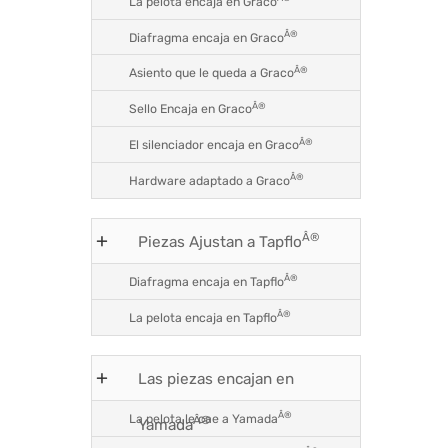
La pelota encaja en Graco
Â®
Diafragma encaja en Graco
Â®
Asiento que le queda a Graco
Â®
Sello Encaja en Graco
Â®
El silenciador encaja en Graco
Â®
Hardware adaptado a Graco
Â®
Piezas Ajustan a Tapflo
Â®
Diafragma encaja en Tapflo
Â®
La pelota encaja en Tapflo
Las piezas encajan en
Â®
La pelota le cae a Yamada
Â®
Yamada