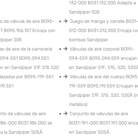
132-000 B031.132.000 Adapta a
Sandpiper S05
o de válvula de aire B095-
Juego de manga y carrete B031
7 B095.106.157 Encaja con
012-000 B031.012.000 Encaja c
dpiper S05
bombas Sandpiper
as de aire de la carrocería
Válvulas de aire corporal B095-
094-551 B095.094.551
094-559 B095.094.559 encajan
an en Sandpiper S1F S15 S20
en Sandpiper S1F, S15, S20, S30
lazadas por B095-119-551
Válvulas de aire del cuerpo B095
119.551
119-559 B095.119.559 Encajan e
Sandpiper S1F, S15, S20, S30Â (
metálico)
to de válvulas de aire
Conjunto de válvulas de aire
186-000 B031.186.000 se
B031-191-000 B031.191.000 enca
 a la Sandpiper S05Â
en Sandpiper S05Â