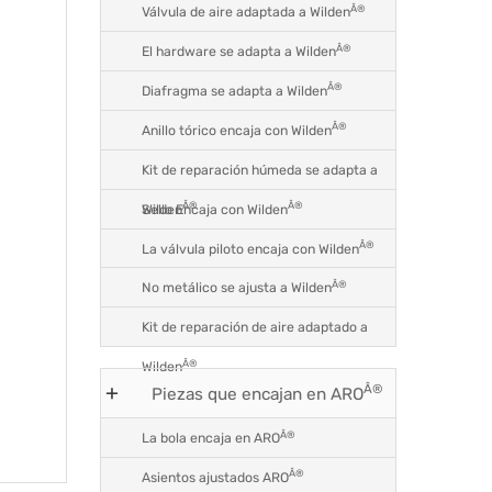
Â®
Válvula de aire adaptada a Wilden
Â®
El hardware se adapta a Wilden
Â®
Diafragma se adapta a Wilden
Â®
Anillo tórico encaja con Wilden
Kit de reparación húmeda se adapta a
Â®
Â®
Sello Encaja con Wilden
Wilden
Â®
La válvula piloto encaja con Wilden
Â®
No metálico se ajusta a Wilden
Kit de reparación de aire adaptado a
Â®
Wilden
Â®
Piezas que encajan en ARO
Â®
La bola encaja en ARO
Â®
Asientos ajustados ARO