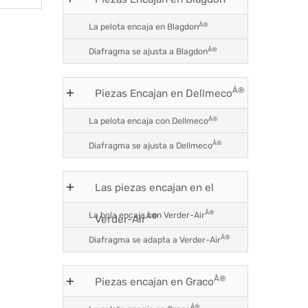
Â®
La pelota encaja en Blagdon
Â®
Diafragma se ajusta a Blagdon
Â®
Piezas Encajan en Dellmeco
Â®
La pelota encaja con Dellmeco
Â®
Diafragma se ajusta a Dellmeco
Las piezas encajan en el
Â®
La bola encaja con Verder-Air
Â®
Verder-Air
Â®
Diafragma se adapta a Verder-Air
Â®
Piezas encajan en Graco
Â®