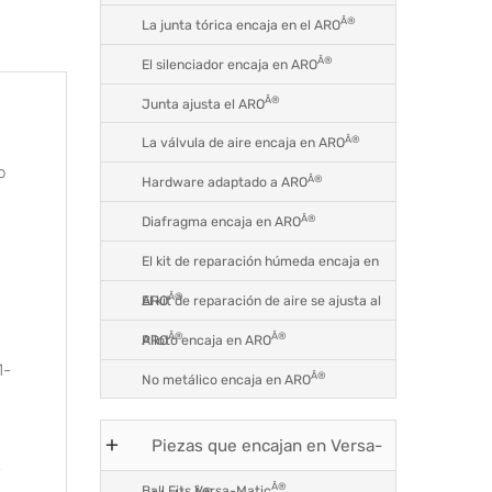
Â®
La junta tórica encaja en el ARO
Â®
El silenciador encaja en ARO
Â®
Junta ajusta el ARO
Â®
La válvula de aire encaja en ARO
o
Â®
Hardware adaptado a ARO
Â®
Diafragma encaja en ARO
a
El kit de reparación húmeda encaja en
Â®
El kit de reparación de aire se ajusta al
ARO
Â®
Â®
Piloto encaja en ARO
ARO
1-
Â®
No metálico encaja en ARO
Piezas que encajan en Versa-
-
Â®
Ball Fits Versa-Matic
Â®