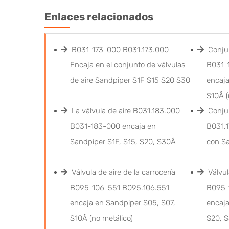
Enlaces relacionados
B031-173-000 B031.173.000
Conjun
Encaja en el conjunto de válvulas
B031-
de aire Sandpiper S1F S15 S20 S30
encaja
S10Â (
La válvula de aire B031.183.000
Conjun
B031-183-000 encaja en
B031.
Sandpiper S1F, S15, S20, S30Â
con S
Válvula de aire de la carrocería
Válvul
B095-106-551 B095.106.551
B095-
encaja en Sandpiper S05, S07,
encaja
S10Â (no metálico)
S20, S