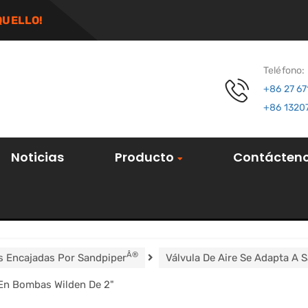
QUELLO!
Teléfono:
+86 27 6
+86 1320
Noticias
Producto
Contácten
Â®
s Encajadas Por Sandpiper
Válvula De Aire Se Adapta A 
 En Bombas Wilden De 2"