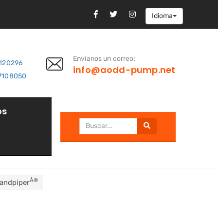
Idioma
Envíanos un correo:
7120296
info@aodd-pump.net
7108050
os
Â®
Sandpiper