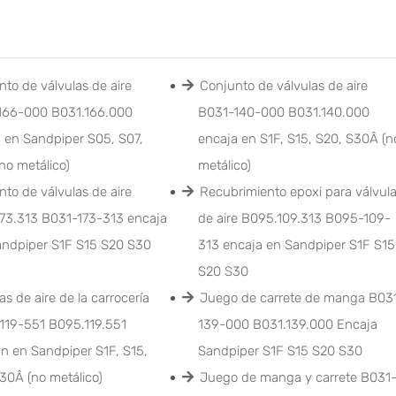
to de válvulas de aire
Conjunto de válvulas de aire
166-000 B031.166.000
B031-140-000 B031.140.000
 en Sandpiper S05, S07,
encaja en S1F, S15, S20, S30Â (n
no metálico)
metálico)
to de válvulas de aire
Recubrimiento epoxi para válvul
173.313 B031-173-313 encaja
de aire B095.109.313 B095-109-
andpiper S1F S15 S20 S30
313 encaja en Sandpiper S1F S15
S20 S30
as de aire de la carrocería
Juego de carrete de manga B03
119-551 B095.119.551
139-000 B031.139.000 Encaja
n en Sandpiper S1F, S15,
Sandpiper S1F S15 S20 S30
30Â (no metálico)
Juego de manga y carrete B031