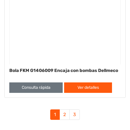
Bola FKM G1406009 Encaja con bombas Dellmeco
Consulta rápida
Ver detalles
1
2
3