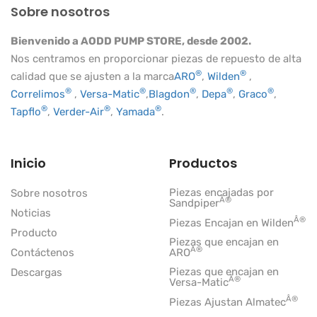
Sobre nosotros
Bienvenido a AODD PUMP STORE, desde 2002.
Nos centramos en proporcionar piezas de repuesto de alta
®
®
calidad que se ajusten a la marca
ARO
,
Wilden
,
®
®
®
®
®
Correlimos
,
Versa-Matic
,
Blagdon
,
Depa
,
Graco
,
®
®
®
Tapflo
,
Verder-Air
,
Yamada
.
Inicio
Productos
Piezas encajadas por
Sobre nosotros
Â®
Sandpiper
Noticias
Â®
Piezas Encajan en Wilden
Producto
Piezas que encajan en
Â®
Contáctenos
ARO
Piezas que encajan en
Descargas
Â®
Versa-Matic
Â®
Piezas Ajustan Almatec