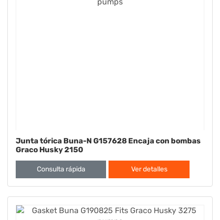
Junta tórica Buna-N G157628 Encaja con bombas
Graco Husky 2150
Consulta rápida
Ver detalles