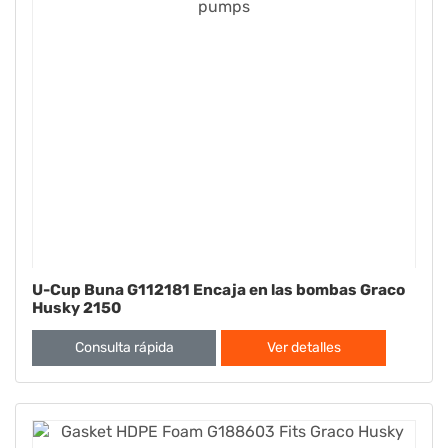
U-Cup Buna G112181 Encaja en las bombas Graco
Husky 2150
Consulta rápida
Ver detalles