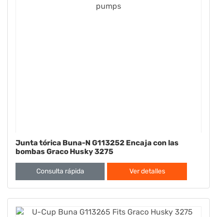
Junta tórica Buna-N G113252 Encaja con las
bombas Graco Husky 3275
Consulta rápida
Ver detalles