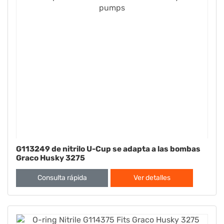
G113249 de nitrilo U-Cup se adapta a las bombas
Graco Husky 3275
Consulta rápida
Ver detalles