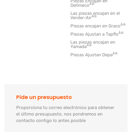
Piezas Encajan en
Â®
Dellmeco
Las piezas encajan en el
Â®
Verder-Air
Â®
Piezas encajan en Graco
Â®
Piezas Ajustan a Tapflo
Las piezas encajan en
Â®
Yamada
Â®
Piezas Ajustan Depa
Pide un presupuesto
Proporciona tu correo electrónico para obtener
el último presupuesto, nos pondremos en
contacto contigo lo antes posible