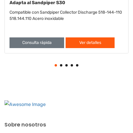
Sandpiper S15 S20
Compatible con Sandpiper S15 S20 Washer 901-022-115
901.022.115
Consulta rápida
Ver detalles
Sobre nosotros