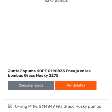
Junta Espuma HDPE G190835 Encaja en las
bombas Graco Husky 3275
Consulta rápida
Ver detalles