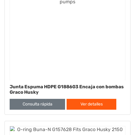
Junta Espuma HDPE G188603 Encaja con bombas
Graco Husky
Consulta rápida
Ver detalles