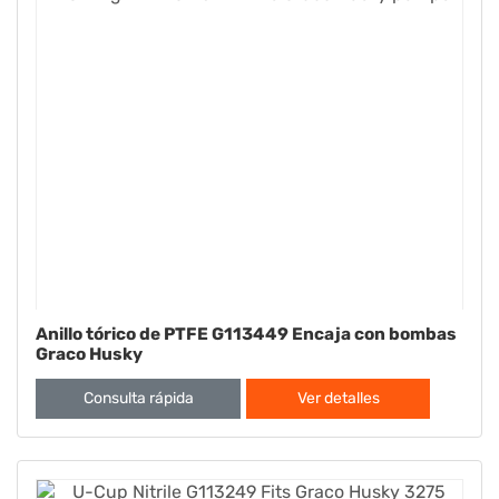
Anillo tórico de PTFE G113449 Encaja con bombas
Graco Husky
Consulta rápida
Ver detalles