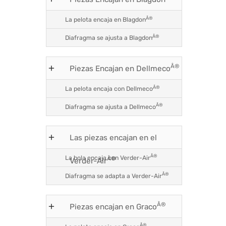
Â®
La pelota encaja en Blagdon
Â®
Diafragma se ajusta a Blagdon
Â®
Piezas Encajan en Dellmeco
Â®
La pelota encaja con Dellmeco
Â®
Diafragma se ajusta a Dellmeco
Las piezas encajan en el
Â®
La bola encaja con Verder-Air
Â®
Verder-Air
Â®
Diafragma se adapta a Verder-Air
Â®
Piezas encajan en Graco
Â®