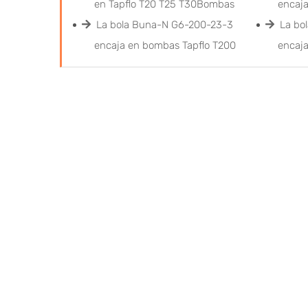
en Tapflo T20 T25 T30Bombas
encaj
La bola Buna-N G6-200-23-3
La bo
encaja en bombas Tapflo T200
encaj