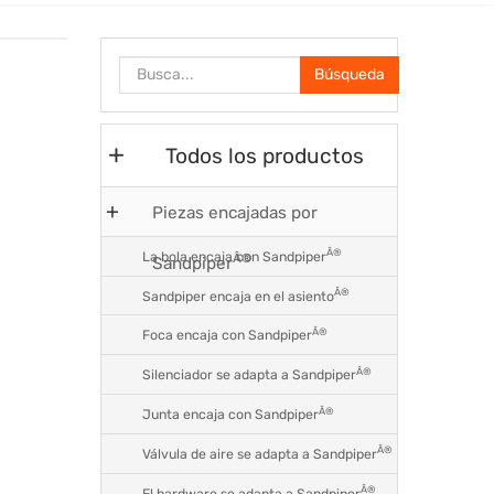
Búsqueda
Todos los productos
Piezas encajadas por
Â®
La bola encaja con Sandpiper
Â®
Sandpiper
Â®
Sandpiper encaja en el asiento
Â®
Foca encaja con Sandpiper
Â®
Silenciador se adapta a Sandpiper
Â®
Junta encaja con Sandpiper
Â®
Válvula de aire se adapta a Sandpiper
Â®
El hardware se adapta a Sandpiper