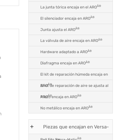
Â®
La junta tórica encaja en el ARO
Â®
El silenciador encaja en ARO
Â®
Junta ajusta el ARO
Â®
La válvula de aire encaja en ARO
Â®
Hardware adaptado a ARO
n
Â®
Diafragma encaja en ARO
El kit de reparación húmeda encaja en
a
Â®
El kit de reparación de aire se ajusta al
ARO
Â®
Â®
Piloto encaja en ARO
ARO
Â®
No metálico encaja en ARO
n
Piezas que encajan en Versa-
Â®
Ball Fits Versa-Matic
Â®