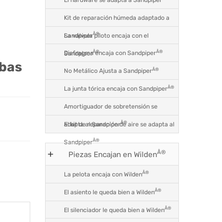
Kit de reparación húmeda adaptado a
Â®
La válvula piloto encaja con el
Sandpiper
Â®
Â®
Diafragma encaja con Sandpiper
Sandpiper
mbas
Â®
No Metálico Ajusta a Sandpiper
Â®
La junta tórica encaja con Sandpiper
Amortiguador de sobretensión se
Â®
El kit de reparación de aire se adapta al
adapta al Sandpiper
Â®
Sandpiper
Â®
Piezas Encajan en Wilden
Â®
La pelota encaja con Wilden
Â®
El asiento le queda bien a Wilden
Â®
El silenciador le queda bien a Wilden