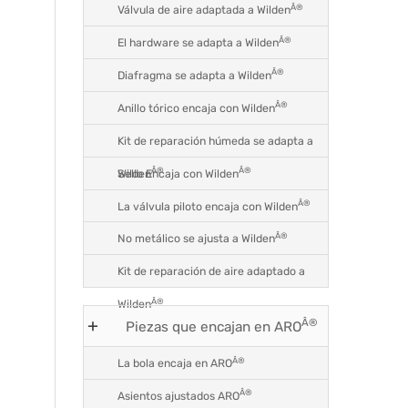
Â®
Válvula de aire adaptada a Wilden
Â®
El hardware se adapta a Wilden
Â®
Diafragma se adapta a Wilden
Â®
Anillo tórico encaja con Wilden
Kit de reparación húmeda se adapta a
Â®
Â®
Sello Encaja con Wilden
Wilden
Â®
La válvula piloto encaja con Wilden
Â®
No metálico se ajusta a Wilden
Kit de reparación de aire adaptado a
Â®
Wilden
Â®
Piezas que encajan en ARO
Â®
La bola encaja en ARO
Â®
Asientos ajustados ARO