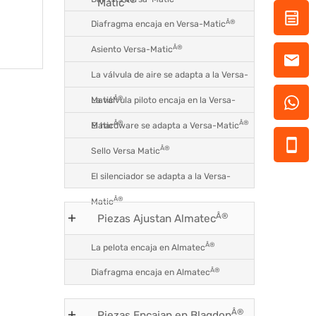
Matic
Â®
Diafragma encaja en Versa-Matic
Â®
Asiento Versa-Matic
La válvula de aire se adapta a la Versa-
Â®
La válvula piloto encaja en la Versa-
Matic
Â®
Â®
El hardware se adapta a Versa-Matic
Matic
Â®
Sello Versa Matic
El silenciador se adapta a la Versa-
Â®
Matic
Â®
Piezas Ajustan Almatec
Â®
La pelota encaja en Almatec
Â®
Diafragma encaja en Almatec
Â®
Piezas Encajan en Blagdon