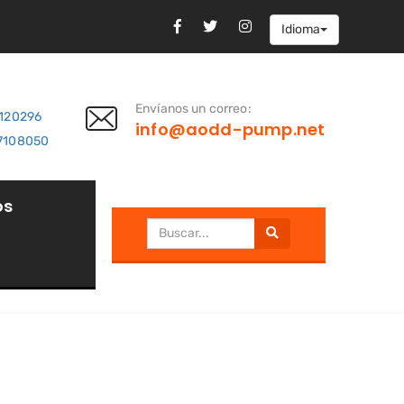
Idioma
Envíanos un correo:
7120296
info@aodd-pump.net
7108050
os