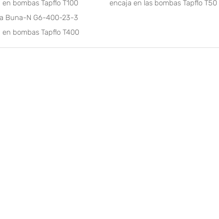
a en bombas Tapflo T100
encaja en las bombas Tapflo T50
la Buna-N G6-400-23-3
a en bombas Tapflo T400