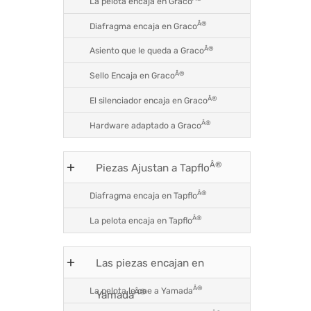
La pelota encaja en Graco
Â®
Diafragma encaja en Graco
Â®
Asiento que le queda a Graco
Â®
Sello Encaja en Graco
Â®
El silenciador encaja en Graco
Â®
Hardware adaptado a Graco
Â®
Piezas Ajustan a Tapflo
Â®
Diafragma encaja en Tapflo
Â®
La pelota encaja en Tapflo
Las piezas encajan en
Â®
La pelota le cae a Yamada
Â®
Yamada