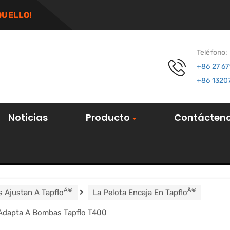
QUELLO!
Teléfono:
+86 27 6
+86 1320
Noticias
Producto
Contácten
Â®
Â®
s Ajustan A Tapflo
La Pelota Encaja En Tapflo
 Adapta A Bombas Tapflo T400