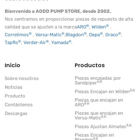
Bienvenido a AODD PUMP STORE, desde 2002.
Nos centramos en proporcionar piezas de repuesto de alta
®
®
calidad que se ajusten a la marca
ARO
,
Wilden
,
®
®
®
®
®
Correlimos
,
Versa-Matic
,
Blagdon
,
Depa
,
Graco
,
®
®
®
Tapflo
,
Verder-Air
,
Yamada
.
Inicio
Productos
Piezas encajadas por
Sobre nosotros
Â®
Sandpiper
Noticias
Â®
Piezas Encajan en Wilden
Producto
Piezas que encajan en
Â®
Contáctenos
ARO
Piezas que encajan en
Descargas
Â®
Versa-Matic
Â®
Piezas Ajustan Almatec
Piezas Encajan en
Â®
Blagdon