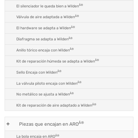
Â®
El silenciador le queda bien a Wilden
Â®
Válvula de aire adaptada a Wilden
Â®
El hardware se adapta a Wilden
Â®
Diafragma se adapta a Wilden
Â®
Anillo tórico encaja con Wilden
Â®
Kit de reparación húmeda se adapta a Wilden
Â®
Sello Encaja con Wilden
Â®
La válvula piloto encaja con Wilden
Â®
No metálico se ajusta a Wilden
Â®
Kit de reparación de aire adaptado a Wilden
Â®
Piezas que encajan en ARO
Â®
La bola encaja en ARO