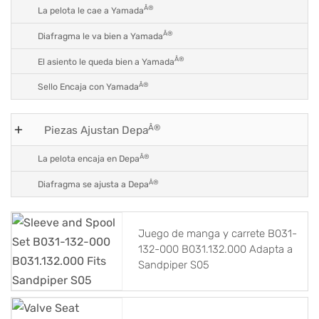
Â®
La pelota le cae a Yamada
Â®
Diafragma le va bien a Yamada
Â®
El asiento le queda bien a Yamada
Â®
Sello Encaja con Yamada
Â®
Piezas Ajustan Depa
Â®
La pelota encaja en Depa
Â®
Diafragma se ajusta a Depa
Juego de manga y carrete B031-
132-000 B031.132.000 Adapta a
Sandpiper S05