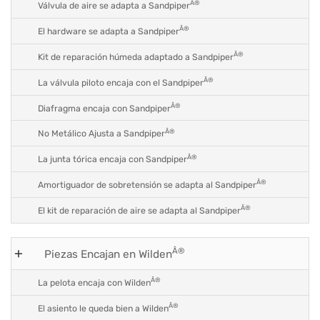
Â®
Válvula de aire se adapta a Sandpiper
Â®
El hardware se adapta a Sandpiper
Â®
Kit de reparación húmeda adaptado a Sandpiper
Â®
La válvula piloto encaja con el Sandpiper
Â®
Diafragma encaja con Sandpiper
Â®
No Metálico Ajusta a Sandpiper
Â®
La junta tórica encaja con Sandpiper
Â®
Amortiguador de sobretensión se adapta al Sandpiper
Â®
El kit de reparación de aire se adapta al Sandpiper
Â®
Piezas Encajan en Wilden
Â®
La pelota encaja con Wilden
Â®
El asiento le queda bien a Wilden