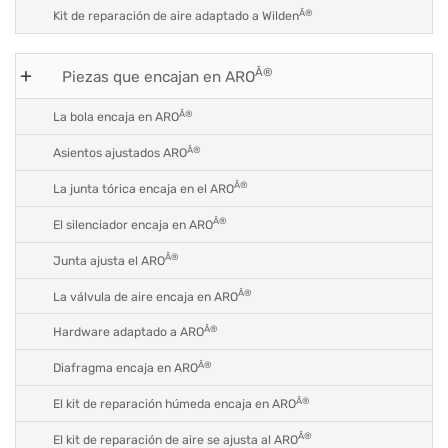
Â®
Kit de reparación de aire adaptado a Wilden
Â®
Piezas que encajan en ARO
Â®
La bola encaja en ARO
Â®
Asientos ajustados ARO
Â®
La junta tórica encaja en el ARO
Â®
El silenciador encaja en ARO
Â®
Junta ajusta el ARO
Â®
La válvula de aire encaja en ARO
Â®
Hardware adaptado a ARO
Â®
Diafragma encaja en ARO
Â®
El kit de reparación húmeda encaja en ARO
Â®
El kit de reparación de aire se ajusta al ARO