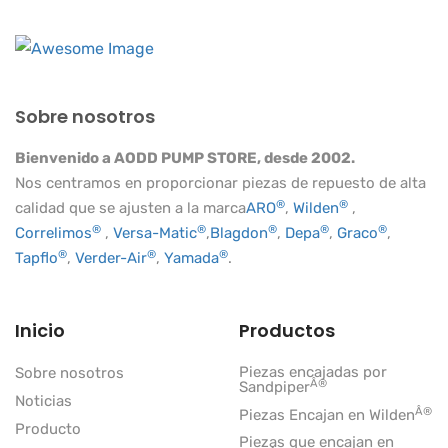
Sobre nosotros
Bienvenido a AODD PUMP STORE, desde 2002.
Nos centramos en proporcionar piezas de repuesto de alta
®
®
calidad que se ajusten a la marca
ARO
,
Wilden
,
®
®
®
®
®
Correlimos
,
Versa-Matic
,
Blagdon
,
Depa
,
Graco
,
®
®
®
Tapflo
,
Verder-Air
,
Yamada
.
Inicio
Productos
Piezas encajadas por
Sobre nosotros
Â®
Sandpiper
Noticias
Â®
Piezas Encajan en Wilden
Producto
Piezas que encajan en