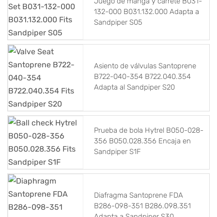
Juego de manga y carrete B031-
132-000 B031.132.000 Adapta a
Sandpiper S05
Asiento de válvulas Santoprene
B722-040-354 B722.040.354
Adapta al Sandpiper S20
Prueba de bola Hytrel B050-028-
356 B050.028.356 Encaja en
Sandpiper S1F
Diafragma Santoprene FDA
B286-098-351 B286.098.351
Adapta a Sandpiper S30