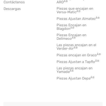
Â®
Contáctenos
ARO
Piezas que encajan en
Descargas
Â®
Versa-Matic
Â®
Piezas Ajustan Almatec
Piezas Encajan en
Â®
Blagdon
Piezas Encajan en
Â®
Dellmeco
Las piezas encajan en el
Â®
Verder-Air
Â®
Piezas encajan en Graco
Â®
Piezas Ajustan a Tapflo
Las piezas encajan en
Â®
Yamada
Â®
Piezas Ajustan Depa