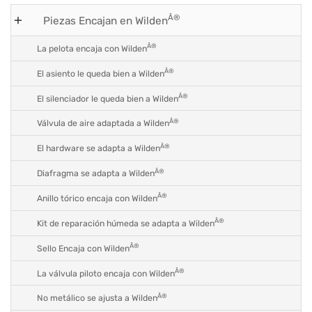
Â®
Piezas Encajan en Wilden
Â®
La pelota encaja con Wilden
Â®
El asiento le queda bien a Wilden
Â®
El silenciador le queda bien a Wilden
Â®
Válvula de aire adaptada a Wilden
Â®
El hardware se adapta a Wilden
Â®
Diafragma se adapta a Wilden
Â®
Anillo tórico encaja con Wilden
Â®
Kit de reparación húmeda se adapta a Wilden
Â®
Sello Encaja con Wilden
Â®
La válvula piloto encaja con Wilden
Â®
No metálico se ajusta a Wilden