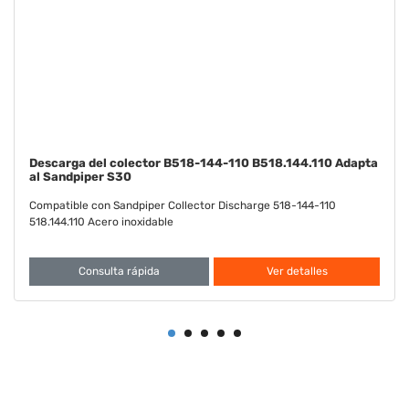
Diafragma Santoprene FDA B286-098-351 B286.098.351
Adapta a Sandpiper S30
Compatible con Diafragma Sandpiper Santoprene FDA 286-098-
351 286.098.351
Consulta rápida
Ver detalles